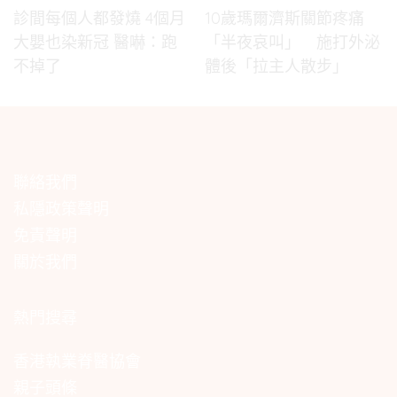
診間每個人都發燒 4個月
10歲瑪爾濟斯關節疼痛
大嬰也染新冠 醫嚇：跑
「半夜哀叫」 施打外泌
不掉了
體後「拉主人散步」
聯絡我們
私隱政策聲明
免責聲明
關於我們
熱門搜尋
香港執業脊醫協會
親子頭條