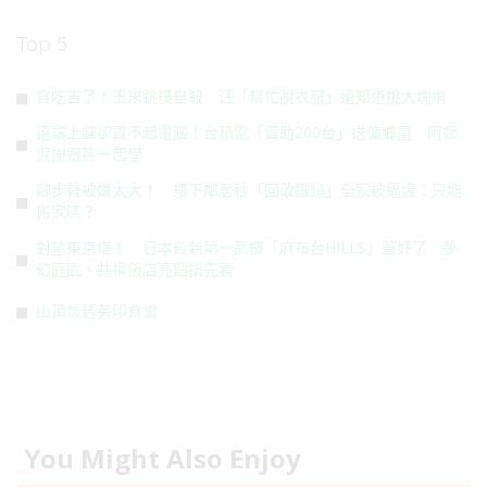
Top 5
貪吃吉了！玉米跳樓自殺 汪「幫忙脫衣服」還知道挑大塊啃
遠端上課卻買不起電腦！台積電「資助200台」送偏鄉童 阿嬤
淚謝跟孫一起學
腳步聲被嫌太大！ 樓下鄰居秒「回敬鐵鎚」全家被逼瘋：只能
搬家嗎？
對望東京塔！ 日本最新第一高樓「麻布台HILLS」蓋好了 夢
幻庭園、共構飯店亮點搶先看
山頂懷舊英印食堂
You Might Also Enjoy