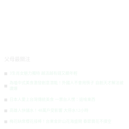
父母最關注
3生肖女魅力獨特 越活越有錢又顯年輕
為嗑中式美食激發創意潛能！外國人不會用筷子 自創天才解法被
讚爆
日本人愛上台灣傳統美食 一票台人愣：這啥東西
高雄人快儲水！48萬戶受影響 大停水12小時
梅花缺席櫻花接棒！台東金針山花海盛開 春節賞花不撲空