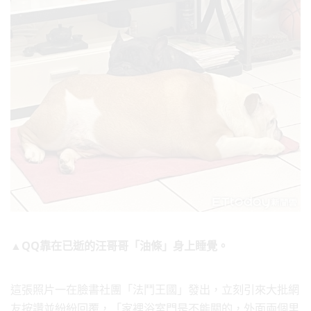
▲QQ靠在已逝的汪哥哥「油條」身上睡覺。
這張照片一在臉書社團「法鬥王國」發出，立刻引來大批網
友按讚並紛紛回覆，「家裡浴室門是不能關的，外面兩個里