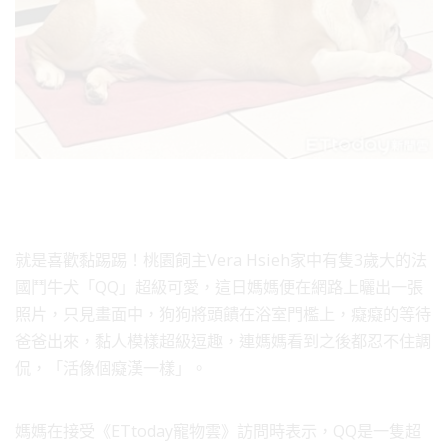
就是喜歡黏踢踢！桃園飼主Vera Hsieh家中有隻3歲大的法
國鬥牛犬「QQ」超級可愛，這日媽媽便在網路上曬出一張
照片，只見畫面中，狗狗將頭饋在浴室門檻上，癡癡的等待
爸爸出來，黏人模樣超級逗趣，連媽媽看到之後都忍不住調
侃，「活像個癡漢一樣」。
媽媽在接受《ETtoday寵物雲》訪問時表示，QQ是一隻超