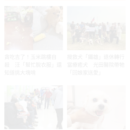
貪吃吉了！玉米跳樓自
搜救犬「鐵雄」退休轉行
殺 汪「幫忙脫衣服」還
當療癒犬 光田醫院帶牠
知道挑大塊啃
「回娘家送愛」