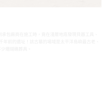
想到承包廠商在施工時，竟在淺層地底發現貝器工具、
4千年前的遺址！該古墓的場域是太平洋島嶼最古老、
不少珊瑚礁葬具。