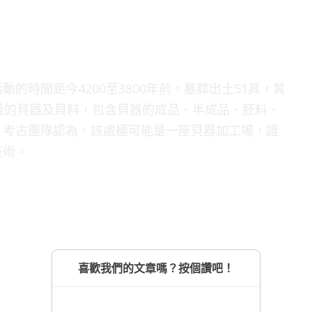
的時間距今4200至3800年前，墓葬出土51具，其
量的貝器及貝料，包含貝器的成品、半成品、胚料、
，考古團隊認為，該處極可能是一座貝器加工場，證
技術。
喜歡我們的文章嗎？按個讚吧！