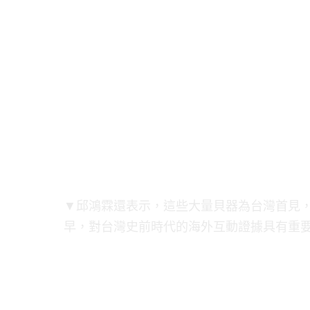
▼邱鴻霖還表示，這些大量貝器為台灣首見
早，對台灣史前時代的海外互動證據具有重