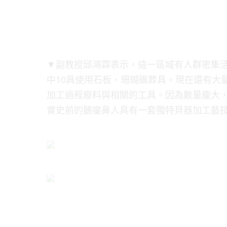
▼副教授邱鴻霖表示，這一區域有人群密集活動
中10具使用石板、珊瑚礁葬具。現在還有大
加工過程廢料與相關的工具。因為數量龐大
實史前的鵝鑾鼻人具有一套獨特貝器加工藝