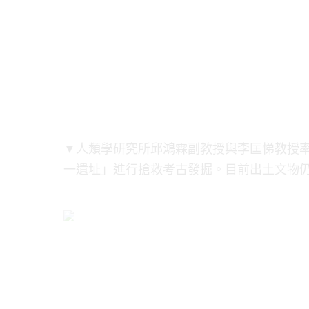
▼人類學研究所邱鴻霖副教授與李匡悌教授率領
一遺址」進行搶救考古發掘。目前出土文物