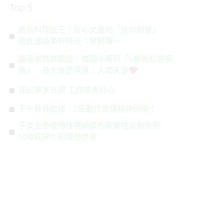
Top 5
遇到料理鼠王！好心女邀牠「迷你野餐」
彼此渡過美好時光：掰掰囉～
繼承爸媽神顏值！韓國小蘿莉「5歲就紅遍網
路」 長大後更深邃：人間天使
謹記專家五招 工作唔再分心
下午昏昏欲睡 2個動作就讓精神回復！
子女全患遺傳性視網膜色素變性或致失明
父母趁惡化前環遊世界