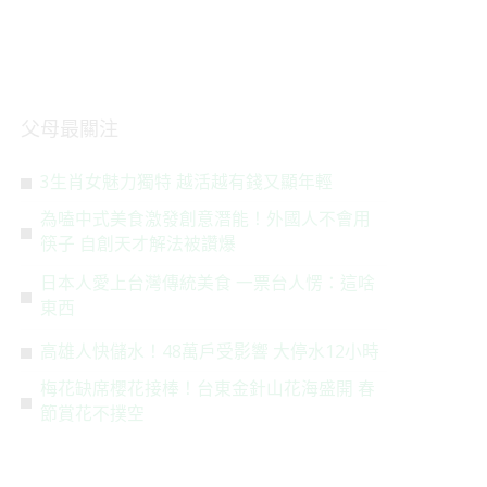
父母最關注
3生肖女魅力獨特 越活越有錢又顯年輕
為嗑中式美食激發創意潛能！外國人不會用
筷子 自創天才解法被讚爆
日本人愛上台灣傳統美食 一票台人愣：這啥
東西
高雄人快儲水！48萬戶受影響 大停水12小時
梅花缺席櫻花接棒！台東金針山花海盛開 春
節賞花不撲空