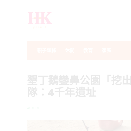
親子頭條
休閒
教育
家庭
墾丁鵝鑾鼻公園「挖出
隊：4千年遺址
admin
Posted
by