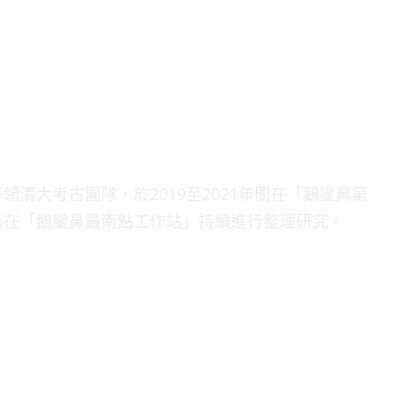
清大考古團隊，於2019至2021年間在「鵝鑾鼻第
仍在「鵝鑾鼻最南點工作站」持續進行整理研究。