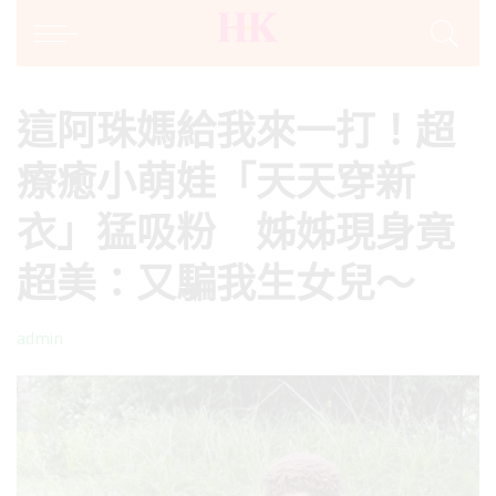
這阿珠媽給我來一打！超
療癒小萌娃「天天穿新
衣」猛吸粉 姊姊現身竟
超美：又騙我生女兒～
admin
Posted
by