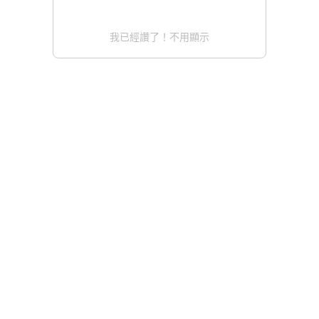
我已經讚了！不用顯示