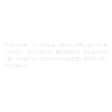
時間過得太快，趁年輕珍惜每一個和親友相聚的機會吧。這
些熟悉的人、這些熟悉的事，都是我們平凡一生中最珍貴的
記憶。等青春不再，有這些美好的回憶支撐，老年時心裡也
會覺得很溫暖！