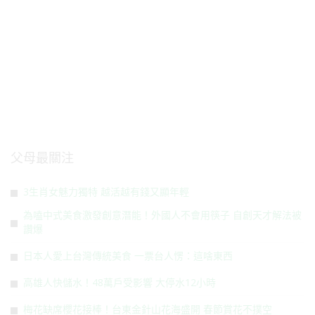
父母最關注
3生肖女魅力獨特 越活越有錢又顯年輕
為嗑中式美食激發創意潛能！外國人不會用筷子 自創天才解法被
讚爆
日本人愛上台灣傳統美食 一票台人愣：這啥東西
高雄人快儲水！48萬戶受影響 大停水12小時
梅花缺席櫻花接棒！台東金針山花海盛開 春節賞花不撲空