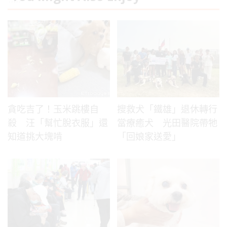
貪吃吉了！玉米跳樓自
搜救犬「鐵雄」退休轉行
殺 汪「幫忙脫衣服」還
當療癒犬 光田醫院帶牠
知道挑大塊啃
「回娘家送愛」