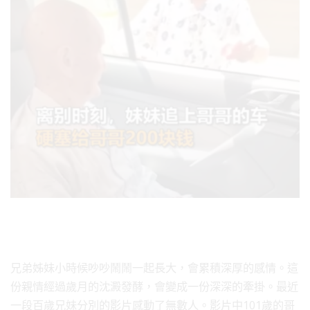
兄弟姊妹小時候吵吵鬧鬧一起長大，會累積深厚的感情。這
份親情經過歲月的沈澱發酵，會變成一份深深的牽掛。最近
一段百歲兄妹分別的影片感動了無數人。影片中101歲的哥