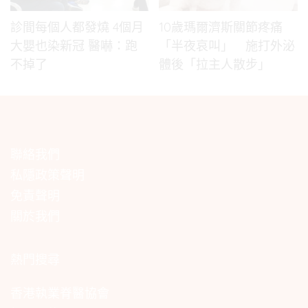
診間每個人都發燒 4個月
10歲瑪爾濟斯關節疼痛
大嬰也染新冠 醫嚇：跑
「半夜哀叫」 施打外泌
不掉了
體後「拉主人散步」
聯絡我們
私隱政策聲明
免責聲明
關於我們
熱門搜尋
香港執業脊醫協會