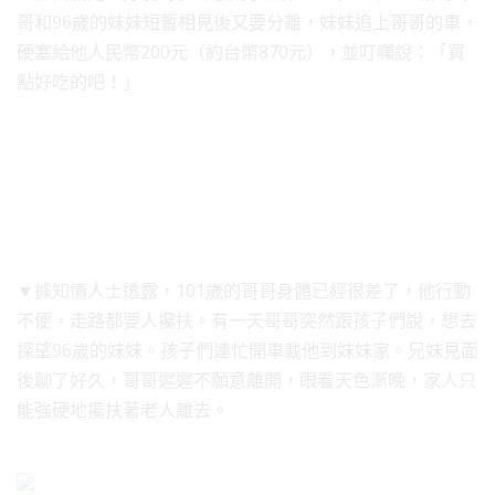
哥和96歲的妹妹短暫相見後又要分離，妹妹追上哥哥的車，
硬塞給他人民幣200元（約台幣870元），並叮囑說：「買
點好吃的吧！」
▼據知情人士透露，101歲的哥哥身體已經很差了，他行動
不便，走路都要人攙扶。有一天哥哥突然跟孩子們說，想去
探望96歲的妹妹。孩子們連忙開車載他到妹妹家。兄妹見面
後聊了好久，哥哥遲遲不願意離開，眼看天色漸晚，家人只
能強硬地攙扶著老人離去。