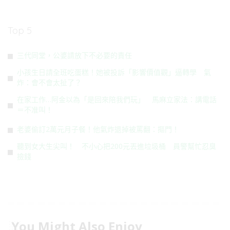
Top 5
三代同堂，公婆請放下不必要的責任
小孩生日請全班吃蛋糕！她被投訴「影響價值觀」逼轉學 氣
炸：會不會太扯了？
在家工作…阿金以為「是回來陪我們玩」 馬麻立家法：講電話
＝不准叫！
老婆偷訂2萬元月子餐！他氣炸退掉被罵翻：摳門！
聽到女大生尖叫！ 不小心把200元丟進垃圾桶 員警幫忙忍臭
撿錢
You Might Also Enjoy