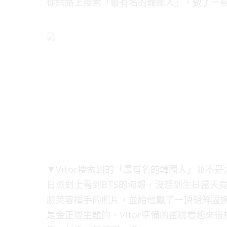
從網路上搜索「最有名的韓國人」，做了一
▼Vitor搜索到的「最有名的韓國人」並
日派對上看到BTS的海報，沒想到生日當天竟
臉笑容揮手的照片，並給他戴了一頂朝鮮國
是金正恩主題的，Vitor準備的蛋糕看起來