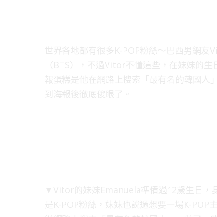
世界各地都有很多K-POP粉絲～巴西男網友Vit
（BTS），不過Vitor不懂這些，在妹妹
報蛋糕是他在網路上搜索「最有名的韓國人
到海報後徹底傻眼了。
▼Vitor的妹妹Emanuela準備過12歲生
是K-POP粉絲，妹妹也說過想要一場K-PO