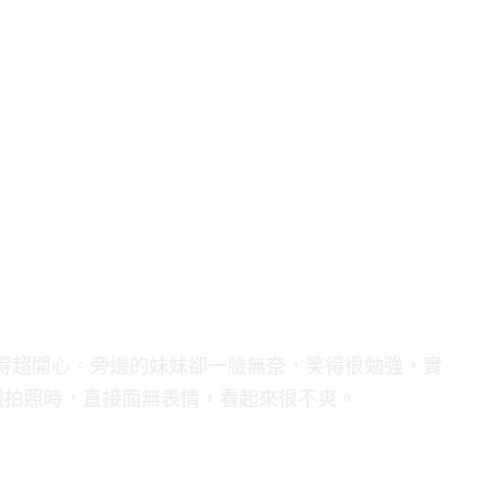
都笑得超開心。旁邊的妹妹卻一臉無奈，笑得很勉強，實
報拍照時，直接面無表情，看起來很不爽。