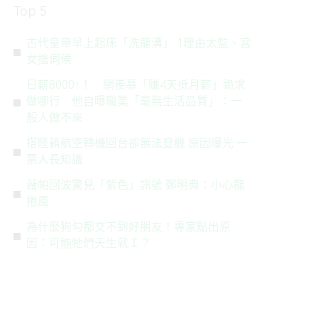
Top 5
古代皇帝早上起床「洗龍溝」 1理由太監、宮
女搶伺候
日薪8000↑！ 網羨慕「賺4天抵月薪」跪求
做哪行 他自曝職業「毫無生活品質」：一
般人做不來
搭陸籍航空轉機回台卻無法登機 原因曝光 一
票人長知識
薇帕回波驚見「紫色」訊號 鄭明典：小心龍
捲風
為什麼狗勾都交不到好朋友！專家點出原
因：可能牠們天生就Ｉ？