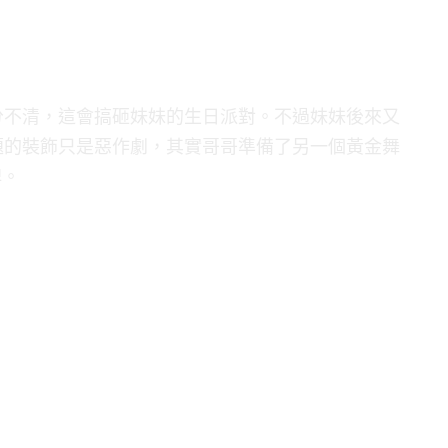
分不清，這會搞砸妹妹的生日派對。不過妹妹後來又
題的裝飾只是惡作劇，其實哥哥準備了另一個黃金舞
牌。