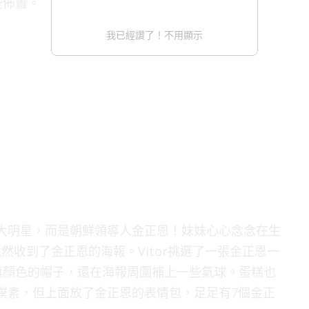
些佈置。
我已經讚了！不用顯示
不是大明星，而是朝鮮領導人金正恩！妹妹心心念念在生
然收到了金正恩的海報。Vitor挑選了一張金正恩一
旗顏色的帽子，還在海報周圍補上一些氣球。蛋糕也
很樸素，但上面放了金正恩的表情包，足足有7個金正