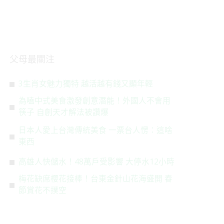
父母最關注
3生肖女魅力獨特 越活越有錢又顯年輕
為嗑中式美食激發創意潛能！外國人不會用
筷子 自創天才解法被讚爆
日本人愛上台灣傳統美食 一票台人愣：這啥
東西
高雄人快儲水！48萬戶受影響 大停水12小時
梅花缺席櫻花接棒！台東金針山花海盛開 春
節賞花不撲空