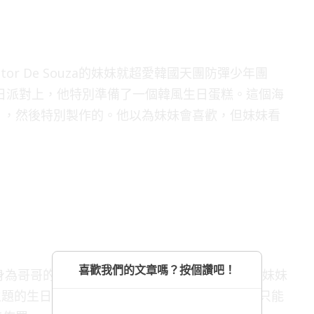
or De Souza的妹妹就超愛韓國天團防彈少年團
的生日派對上，他特別準備了一個韓風生日蛋糕。這個海
」，然後特別製作的。他以為妹妹會喜歡，但妹妹看
喜歡我們的文章嗎？按個讚吧！
日，身為哥哥的Vitor負責為她慶生、辦派對。他知道妹妹
P主題的生日派對。但Vitor實在不了解韓國樂隊，只能