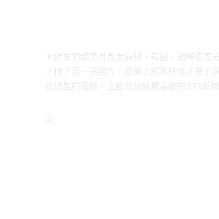
▼網友們都笑哥哥太無知，韓國、朝鮮傻傻
上傳了另一張照片，原來之前那些金正恩主
台造型的蛋糕，上面有妹妹最喜歡的BTS紙