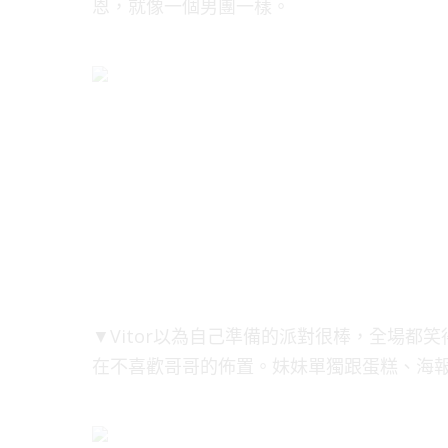
恩，就像一個男團一樣。
▼Vitor以為自己準備的派對很棒，全場
在不喜歡哥哥的佈置。妹妹單獨跟蛋糕、海