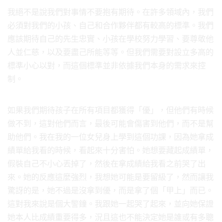
我絕不是說我們對事情不要抱有期待。在許多領域內，我們
必須對我們的小孩、自己和合作夥伴都有較高的標準。我們
應該期待自己的先生忠實、小孩在學校努力學習、要尊敬他
人並仁慈，以及要盡己所能等等。但我們需要對設立多高的
標準小心以對，而這個標準並非依據我們本身的需求來控
制。
如果我們期待孩子在所有項目都獲得「優」，但他們有時候
做不到，這對他們而言，最後可能會傷害到他們，而不是幫
助他們。我在我的一位女兒身上學到這個功課，因為她拿成
績單給我看的時候，看起來十分害怕。她想要藏起成績單，
假裝自己不小心丟掉了，然後在拿成績給我看之前哭了出
來。她的反應這麼強烈，我想她可能是要留級了，然而讓我
驚訝的是，她不過是沒拿到優，而是拿了個「甲上」而已。
這對我來說是個大警鐘。我跟她一起哭了起來，並向她保證
她本人比成績重要得多，況且這也不能決定她是誰或有多聰