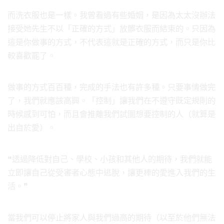
而洗衣服也是一樣。我曾看過有些婚姻，是因為太太沒辦法
接受她先生不以「正確的方式」放髒衣服而結束的。只因為
這是你做事的方式，不代表這就是正確的方式，而只是你比
較喜歡罷了。
做事的方式百百種，完成的手法也有許多種。只要事情做完
了，我們就應該高興。「控制」讓我們在不遵守既定規則的
時候感到可怕，而且會推離我們試圖想要控制的人（就算是
出自於愛）。
❝透過降低對自己、學校、小孩和其他人的期待，我們就能
立即讓自己從受害者心態中逃脫，讓更棒的愛進入我們的生
活。❞
當我們可以停止將家人與我們過高的期待（以至於他們無法