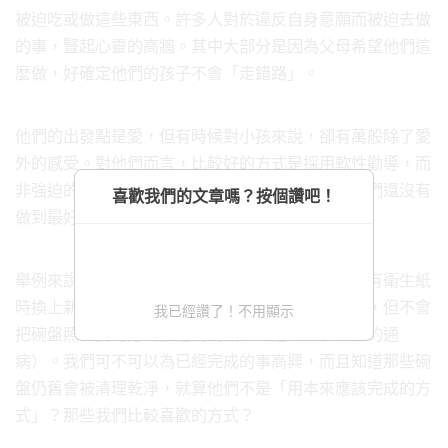
被迫吃或做這些東西。許多人對於違反自身意願而被迫去做
的事，豎起心靈的高牆。其中大部分是因為父母希望他們這
麼做，好確定他們的孩子不會「走錯路」。
他們的出發點是愛，但有時候對小孩來說，卻有萬般除了愛
外的感受。對他們而言，比較好的方式是採用軟性勸導，而
非強迫的方式。最好是讚美他們的努力，而非用他們還沒有
喜歡我們的文章嗎？按個讚吧！
做到最好來打擊他們。
舉例來說，我期待我的先生和小孩可以洗碗，在沒有衛生紙
時換上新的，會將髒衣服拿出來。他們的確會洗碗，但不會
我已經讚了！不用顯示
把碗盤照著我的方式放進洗碗機裡（這是許多女性的通
病）。我們可不可以為已經完成的事高興，而且知道那些碗
盤仍舊會被清理乾淨，就算他們不是「用本來應該完成的方
式」？那些我們比較喜歡的方式？