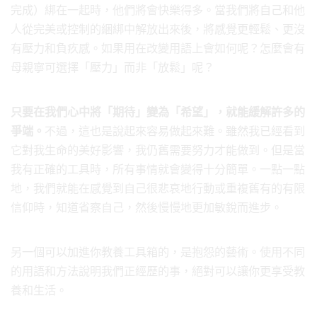
完成）綁在一起時，他們將會快樂得多。當我們將自己和他
人從完美或控制的綑綁中解放出來後，將感覺更輕鬆、更沒
有壓力和負疚感。如果用在改變用語上會如何呢？怎麼會有
母親寧可選擇「壓力」而非「放鬆」呢？
只要在我們心中將「期待」變為「希望」，就能緩解許多的
爭端。
不過，這也是說起來容易做起來難。雖然我已經看到
它對我生命的美好影響，我仍舊需要努力才能做到。但是當
我有正確的工具時，所有事情就會變得十分簡單。一點一點
地，我們就能在感覺到自己很悲哀地行動或重複舊有的有限
信仰時，知道省察自己，然後慢慢地更加敏銳而進步。
另一個可以加進你教養工具箱的，是抱怨的藝術。使用不同
的用語和方法說明我們正經歷的事，絕對可以讓你更享受教
養和生活。