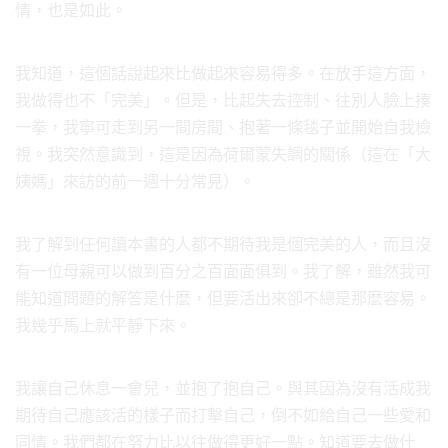
情，也是如此。
我知道，這個話說起來比做起來容易得多。在放手這方面，
我做得也不「完美」。但是，比起失去控制、往別人臉上揍
一拳，我寧可走到另一間房間、抱著一條毯子並開始自我檢
視。我突然意識到，這是因為荷爾蒙失調的關係（這在「大
姨媽」來訪的前一週十分常見）。
我了解到任何讀本書的人都不期待我是個完美的人，而且沒
有一位母親可以做到百分之百面面俱到。我了解，雖然我可
能知道問題的解答是什麼，但要活出來卻不總是那麼容易。
我幾乎馬上就平靜下來。
我讓自己休息一會兒，並抱了抱自己。與其因為沒有活成我
期待自己應該活的樣子而打擊自己，倒不如給自己一些愛和
同情。我們都在努力比以往做得更好一點。知道要去做什