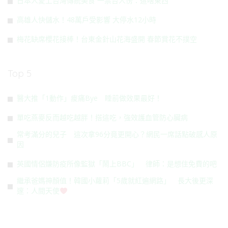
日本人愛上台灣傳統美食 一票台人愣：這啥東西
高雄人快儲水！48萬戶受影響 大停水12小時
梅花缺席櫻花接棒！台東金針山花海盛開 春節賞花不撲空
Top 5
醫大推「1動作」痠痛Bye 睡前做效果最好！
單吃燕麥反而越吃越胖！搭這吃，強效護血管防心臟病
常考滿分的兒子 這次拿96分竟更開心？網民一席話點破感人原
因
英國情侶嫌防疫所像監獄「鬧上BBC」 律師：是想住免費的吧
繼承爸媽神顏值！韓國小蘿莉「5歲就紅遍網路」 長大後更深
邃：人間天使