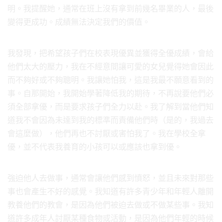
明。我提醒她，通常在班上沒有拿到前幾名畢業的人，最後
變得更成功。成績無法決定我們的價值。
我發現，把希望孩子們在校表現優異並獲得全優成績，會給
他們太大的壓力，我在不經意間讓可愛的女兒覺得她會因此
而不夠好或不夠聰明。我讓她怕我，這是我最不願意看到的
事。自那開始，我開始學著降低我的期待，不再說要他們必
須全部拿優，而是要求孩子們全力以赴。我了解到當他們知
道我不會因為未達到我的標準而責備他們時（是的，我過去
會這麼做），他們再也不討厭或害怕我了。我在學校全拿
優，並不代表我養育的小孩可以或應該也拿到優。
強迫他人去做事，通常會讓他們感到憤怒，並且未來對那些
事也會產生不好的感覺。我知道有許多青少年和年輕人離開
教養他們的教會，是因為他們被迫去做或不做某些事。我知
道許多成年人討厭某種食物或活動，是因為他們年輕的時候