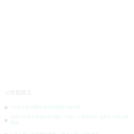
父母最關注
3生肖女魅力獨特 越活越有錢又顯年輕
為嗑中式美食激發創意潛能！外國人不會用筷子 自創天才解法被
讚爆