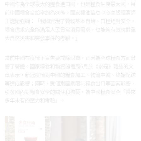
中國作為全球最大的糧食進口國，也是糧食生產最大國，目
前中國糧食自給率約為80%。國家糧油信息中心高級經濟師
王遼衛強調：「我國實現了穀物基本自給、口糧絕對安全，
糧食供求完全能滿足人民日常消費需求，也能夠有效應對重
大自然災害和突發事件的考驗。」
當前中國在疫情下宣告要戒除浪費，正因為全球糧食方面敲
響了警鐘。國家糧食和物資儲備局6月於《求是》雜誌的文
章表示，新冠疫情對中國的糧食加工、物流中轉、終端配送
等造成影響；同時，受個別國家限制糧食出口等因素影響，
引發國內對糧食安全的關注和擔憂，為中國糧食安全「帶來
多年未有的壓力和考驗」。