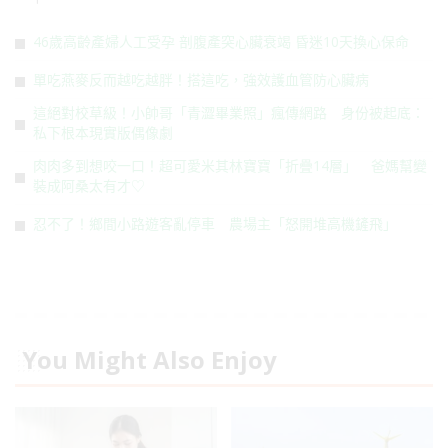
46歲高齡產婦人工受孕 剖腹產突心臟衰竭 昏迷10天換心保命
單吃燕麥反而越吃越胖！搭這吃，強效護血管防心臟病
這絕對校草級！小帥哥「青澀畢業照」瘋傳網路 身份被起底：
私下根本現實版偶像劇
肉肉多到想咬一口！超可愛米其林寶寶「折疊14層」 爸媽幫變
裝成阿桑太有才♡
忍不了！鄉間小路遊客亂停車 農場主「怒開堆高機鏟飛」
You Might Also Enjoy