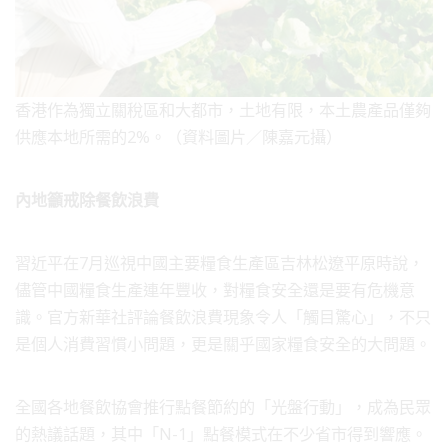
香港作為獨立關稅區和大都市，土地有限，本土農產品僅夠
供應本地所需的2%。（資料圖片／陳嘉元攝）
內地籲戒除餐飲浪費
習近平在7月巡視中國主要糧食生產區吉林松遼平原時說，
儘管中國糧食生產連年豐收，對糧食安全還是要有危機意
識。官方新華社評論餐飲浪費現象令人「觸目驚心」，不只
是個人消費習慣小問題，更是關乎國家糧食安全的大問題。
全國各地餐飲協會推行點餐節約的「光盤行動」，成為民眾
的熱議話題，其中「N-1」點餐模式在不少省市得到響應。