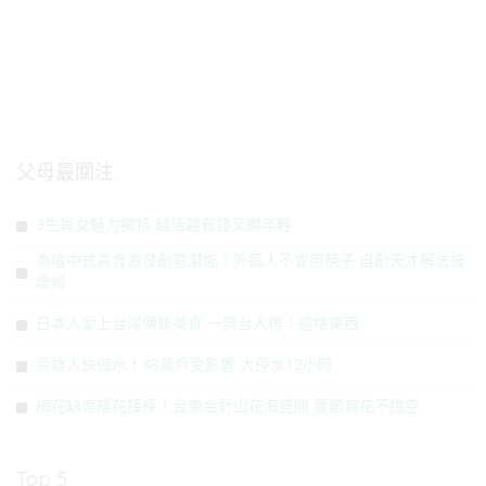
父母最關注
3生肖女魅力獨特 越活越有錢又顯年輕
為嗑中式美食激發創意潛能！外國人不會用筷子 自創天才解法被
讚爆
日本人愛上台灣傳統美食 一票台人愣：這啥東西
高雄人快儲水！48萬戶受影響 大停水12小時
梅花缺席櫻花接棒！台東金針山花海盛開 春節賞花不撲空
Top 5