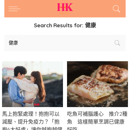
Search Results for:
健康
馬上抱緊處理！抱抱可以
吃魚可補腦護心 推介2種
減壓、提升免疫力？「抱
魚 這樣簡單烹調已健康
抱6大好處」讓你越抱越健
好吃