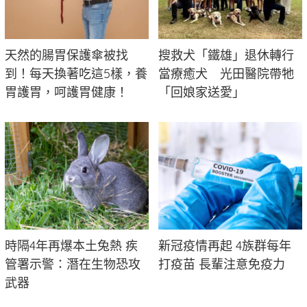
天然的腸胃保護傘被找
搜救犬「鐵雄」退休轉行
到！每天換著吃這5樣，養
當療癒犬 光田醫院帶牠
胃護胃，呵護胃健康！
「回娘家送愛」
時隔4年再爆本土兔熱 疾
新冠疫情再起 4族群每年
管署示警：潛在生物恐攻
打疫苗 長輩注意免疫力
武器