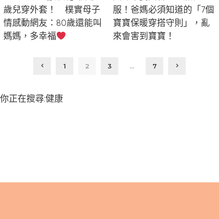
歲兒穿外套！ 樸實母子
服！爸媽必須知道的「7個
情感動網友：80歲還能叫
寶寶保暖穿搭守則」，亂
媽媽，多幸福
來會害到寶寶！
1
2
3
…
7
你正在搜尋:健康