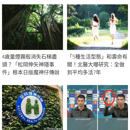
4歲童煙霧般消失石梯盡
「5種生活型態」和壽命有
頭？「松岡伸矢神隱事
關！北醫大曝研究：全做
件」根本日版魔神仔傳說
到平均多活7年