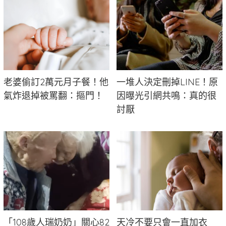
老婆偷訂2萬元月子餐！他
一堆人決定刪掉LINE！原
氣炸退掉被罵翻：摳門！
因曝光引網共鳴：真的很
討厭
「108歲人瑞奶奶」關心82
天冷不要只會一直加衣