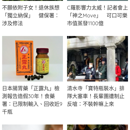
不願依附子女！退休族想
C羅影響力太威！記者會上
「獨立納保」 健保署：
「神之Move」 可口可樂
涉及修法
市值蒸發1100億
日本腸胃藥「正露丸」檢
清水寺「寶特瓶裝水」排
測報告造假30年！食藥
隊大塞車！長輩團遭制止
署：已限制輸入、回收近9
反嗆：不裝幹嘛上來
千瓶