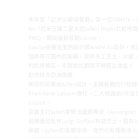
本年度「亞洲50最佳餐廳」第一位Odett
No.1的米芝蓮二星大廚Julien Roye
PMQ，開設最新餐廳Louise。
Louise由著名室內設計師Andre Fu設計
個熱帶花園內的客廳，提供手工芝士、火腿、葡萄
約的用餐區，半開放式廚房不時飄出香氣。
創作結合亞洲情懷
新店的菜單由Julien設計，坐鎮餐廳的行政總
Franckelie Laloum擔任。二人相識逾
Louise。
這裏主打Julien家鄉法國奧弗涅（Auver
祖傳番茄批伴Luigi Guffani布袋芝士
檸檬。Julien的家鄉味道，竟然也有種香港