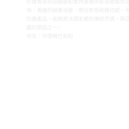
好像香草煎田雞腿和香烤黃雞伴新潟香飯煲
味、黃雞的鹹香油腴，帶出熟悉和親切感，大概
的農產品。能夠將法國家鄉的傳統烹調，與亞洲
戴的原因之一。
地址︰中環鴨巴甸街