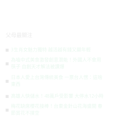
父母最關注
3生肖女魅力獨特 越活越有錢又顯年輕
為嗑中式美食激發創意潛能！外國人不會用
筷子 自創天才解法被讚爆
日本人愛上台灣傳統美食 一票台人愣：這啥
東西
高雄人快儲水！48萬戶受影響 大停水12小時
梅花缺席櫻花接棒！台東金針山花海盛開 春
節賞花不撲空