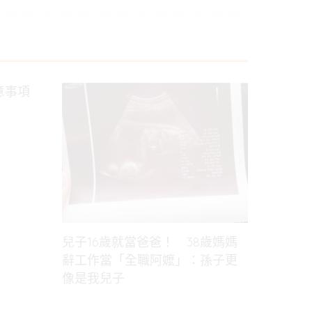
意事項
兒子16歲就當爸爸！ 38歲媽媽
辭工作當「全職阿嬤」：孫子更
像是我兒子