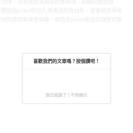
及沙律，沒有典型法國菜的香草味，田雞的嫩滑惹
因為Julien除加入奧弗涅的食材外，還會選用本地
的情懷靠美食相連，相信是Julien能在亞洲受到愛
喜歡我們的文章嗎？按個讚吧！
我已經讚了！不用顯示