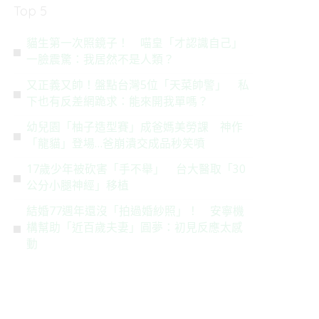
Top 5
貓生第一次照鏡子！ 喵皇「才認識自己」
一臉震驚：我居然不是人類？
又正義又帥！盤點台灣5位「天菜帥警」 私
下也有反差網跪求：能來開我單嗎？
幼兒園「柚子造型賽」成爸媽美勞課 神作
「龍貓」登場…爸崩潰交成品秒笑噴
17歲少年被砍害「手不舉」 台大醫取「30
公分小腿神經」移植
結婚77週年還沒「拍過婚紗照」！ 安寧機
構幫助「近百歲夫妻」圓夢：初見反應太感
動