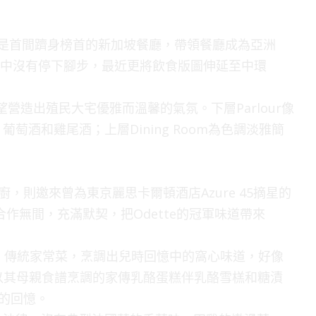
e，是首間躋身榜首的新加坡餐廳，帶領餐廳成為亞洲
r於歡呼聲中沒有停下腳步，最近更將飲食版圖伸延至中環
，希望營造出殖民大宅優雅而溫馨的氣氛。下層Parlour像
酒和雞尾酒；上層Dining Room為色調淡雅簡
廚，則邀來曾為東京麗思卡爾頓酒店Azure 45摘星的
6年並合作無間，充滿默契，把Odette的冠軍味道帶來
gne）傳統家常菜，烹調出兒時回憶中的窩心味道，好像
，還有以其母親食譜烹調的家傳乳酪蛋糕伴乳酪雪榚和糖漬
人的回憶。