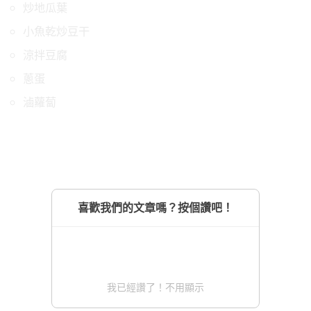
炒地瓜葉
小魚乾炒豆干
涼拌豆腐
蔥蛋
滷蘿蔔
喜歡我們的文章嗎？按個讚吧！
我已經讚了！不用顯示