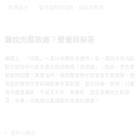
魚香茄子
製作過程經油炸，油脂含量高
聽說肉鬆致癌？營養師解答
事實上，「肉鬆」一直以來頗有爭議性，有一種說法是肉鬆
製作過程中可能會產生致癌物質「異環胺」，對此，李佳蕙
營養師回應，其實油炸、燒烤類食物也容易產生異環胺，通
常說的致癌性會與攝取量多寡有關，並非指單一食物，只要
每次適量攝取，不是天天吃、餐餐吃，並且多補充生鮮蔬
菜、水果，也能降低異環胺對身體的傷害。
營養師薦「清粥小菜」常見配
涼拌小黃瓜