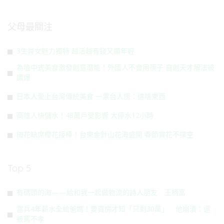
父母最關注
3生肖女魅力獨特 越活越有錢又顯年輕
為嗑中式美食激發創意潛能！外國人不會用筷子 自創天才解法被
讚爆
日本人愛上台灣傳統美食 一票台人愣：這啥東西
高雄人快儲水！48萬戶受影響 大停水12小時
梅花缺席櫻花接棒！台東金針山花海盛開 春節賞花不撲空
Top 5
有碼頭的海——給和我一起做物流的詩人朋友 王柄富
當兵4年薪水全給爸媽！要買房才知「只剩30萬」 他崩潰：還
被罵不孝