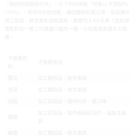
「飽得快卻餓得也快」。以下列出稀飯「地雷vs.天使配料
TOP6」，常常吃到的肉鬆、罐頭麵筋和醬瓜等，因為屬於
加工製品，鈉含量和油脂過高，都被列入NG名單！這些地
雷配料在一餐之中建議只能吃一樣，以免造成身體太大負
擔。
不推薦配
不推薦原因
料
醬瓜
加工醃製品，鈉含量高
泡菜
加工醃製品，鈉含量高
肉鬆
加工肉製品，調味料多、重口味
加工豆製品，製作過程經油炸，油脂含量
麵筋
高
鹹蛋
加工醃製品，鈉含量高