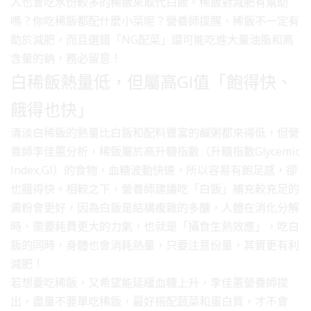
人也會吃水份較多的稀飯來取代白飯。稀飯對減肥有幫助
嗎？你吃稀飯都配什麼小菜呢？營養師提醒，稀飯不一定有
助於減肥，而且選錯「NG配菜」還可能吃進大量油脂和高
含量的鈉，務必留意！
白稀飯熱量低，但屬高GI值「飽得快、
餓得也快」
清淡白稀飯的熱量比白飯和配料豐富的鹹粥都來得低，但營
養師李佳蕙分析，稀飯屬於高升糖指數（升糖指數Glycemic
Index,GI）的食物，血糖波動快速，所以容易有飽足感，卻
也餓得快。相較之下，營養師建議吃「白飯」補充較充足的
澱粉會更好，因為白飯是結構複雜的多醣，人體在消化分解
時，需要耗費更大的力氣，也就是「攝食生熱效應」，吃白
飯的同時，身體也會消耗熱量，只要注意份量，其實更有利
減肥！
若想要吃稀飯，又希望能延緩血糖上升，李佳蕙營養師提
出，盡量不要單吃稀飯，最好搭配蔬菜和蛋白質，才不會