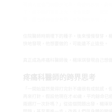
著病人從進門前腳步沈重、痛苦的表情，到
子，這中間的落差之大，令他驚艷：「原來
頭，我也想做這麼有用、有幫助的事情。」
住院醫師時期埋下的種子，後來慢慢發芽，
快地發現，他想要做的，可能遠不止這些。
真正成為疼痛科醫師後，楊琢琪發現自己想
疼痛科醫師的跨界思考
「一開始當然覺得打完針不痛很有成就感，
再來打針。假設他現在才40歲，平均餘命已經
兩週打一次針嗎？」從這個問題出發，楊琢
問題，甚至更進一步，改善人們與身體的關