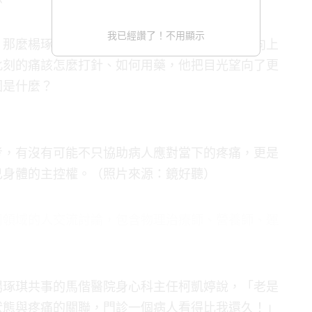
我已經讚了！不用顯示
，那麼楊琢琪的思考，就像是抓著繩索一點一點向上
此刻的痛該怎麼打針、如何用藥，他把目光望向了更
因是什麼？
考，有沒有可能不只協助病人應對當下的疼痛，更是
己身體的主控權。（照片來源：鏡好聽）
同領域的人交流討論，包含物理治療師、營養師、運
楊琢琪共事的馬偕醫院身心科主任柯凱婷說，「老是
狀態與疼痛的關聯，門診一個病人看得比我還久！」