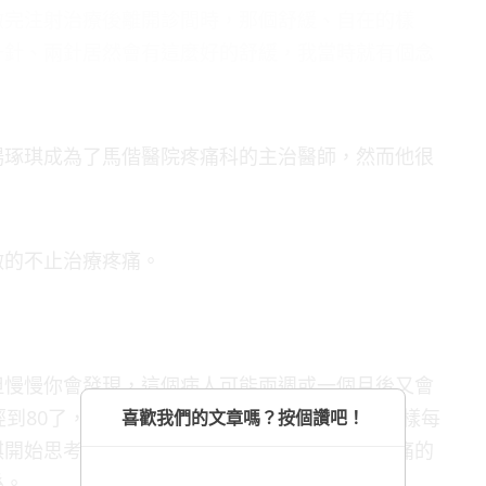
做完注射治療後離開診間時，那個舒緩、自在的樣
一針、兩針居然會有這麼好的舒緩，我當時就有個念
楊琢琪成為了馬偕醫院疼痛科的主治醫師，然而他很
做的不止治療疼痛。
但慢慢你會發現，這個病人可能兩週或一個月後又會
到80了，那他接下來40年的生活，難道都要這樣每
喜歡我們的文章嗎？按個讚吧！
琪開始思考是否有更好的方法，可以解決人們疼痛的
係。