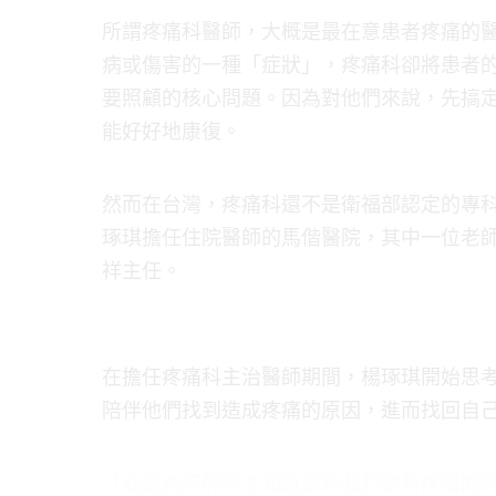
所謂疼痛科醫師，大概是最在意患者疼痛的
病或傷害的一種「症狀」，疼痛科卻將患者
要照顧的核心問題。因為對他們來說，先搞
能好好地康復。
然而在台灣，疼痛科還不是衛福部認定的專
琢琪擔任住院醫師的馬偕醫院，其中一位老
祥主任。
在擔任疼痛科主治醫師期間，楊琢琪開始思
陪伴他們找到造成疼痛的原因，進而找回自
「我是進麻醉科才知道原來我們會有疼痛的