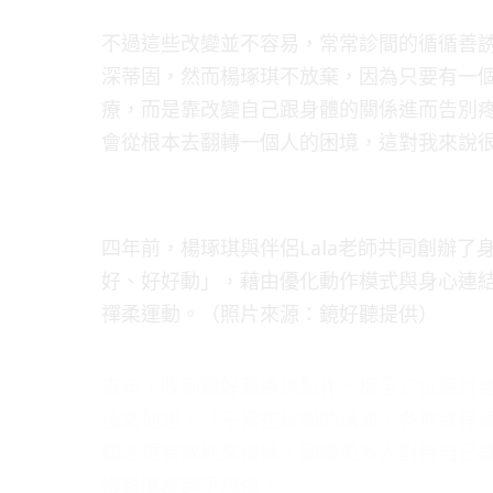
不過這些改變並不容易，常常診間的循循善
深蒂固，然而楊琢琪不放棄，因為只要有一
療，而是靠改變自己跟身體的關係進而告別
會從根本去翻轉一個人的困境，這對我來說
四年前，楊琢琪與伴侶Lala老師共同創辦
好、好好動」，藉由優化動作模式與身心連結
禪柔運動。（照片來源：鏡好聽提供）
去年，收到鏡好聽邀請製作一檔全方位探討
後來他想，「平常在診間的溝通、各地課程
觀念更有效地來傳播，翻轉更多人對待自己
複雜度卻超乎想像。