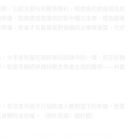
醫師。比起大部分的醫學專科，將病患的疼痛視為疾
的疼痛，從疾病或傷害的診斷中獨立出來，視為最需
定疼痛，患者才有能量面對後續的治療與復健，也才
科，大多是附屬在麻醉專科訓練中的一環，但正好楊
師，就是早期把疼痛科概念帶進台灣的醫師——林嘉
考，有沒有可能不只協助病人應對當下的疼痛，更是
己身體的主控權。（照片來源：鏡好聽）
訓練，」楊琢琪回憶剛開始跟老師的疼痛門診時，看