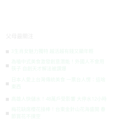
父母最關注
3生肖女魅力獨特 越活越有錢又顯年輕
為嗑中式美食激發創意潛能！外國人不會用
筷子 自創天才解法被讚爆
日本人愛上台灣傳統美食 一票台人愣：這啥
東西
高雄人快儲水！48萬戶受影響 大停水12小時
梅花缺席櫻花接棒！台東金針山花海盛開 春
節賞花不撲空