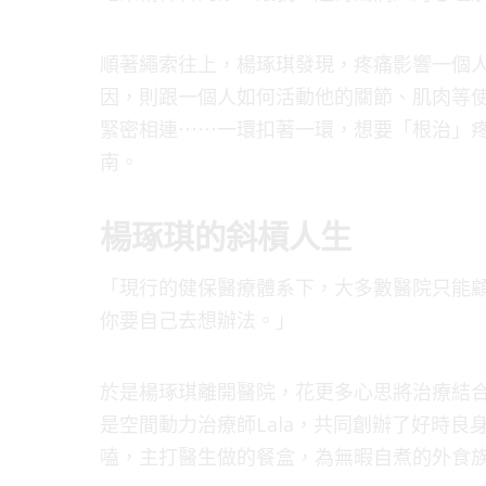
順著繩索往上，楊琢琪發現，疼痛影響一個
因，則跟一個人如何活動他的關節、肌肉等
緊密相連⋯⋯一環扣著一環，想要「根治」
南。
楊琢琪的斜槓人生
「現行的健保醫療體系下，大多數醫院只能
你要自己去想辦法。」
於是楊琢琪離開醫院，花更多心思將治療結合
是空間動力治療師Lala，共同創辦了好時
嗑，主打醫生做的餐盒，為無暇自煮的外食