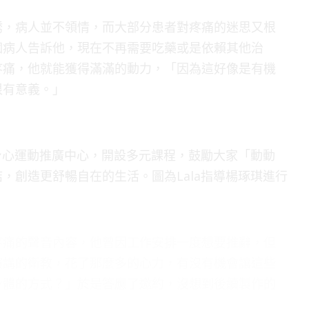
誘，病人並不領情，而大部分患者對疼痛的迷思又根
個病人告訴他，現在不再需要吃藥或是依賴其他治
疼痛，他就能獲得滿滿的動力，「因為這好像是有機
很有意義。」
了身心運動推廣中心，開設多元課程，鼓勵大家「動動
，創造更舒暢自在的生活。圖為Lala指導楊琢琪進行
疼痛的聲音內容，他曾因工作安排一度想要推辭，但
演講的衛教，花了那麼多的心力，有沒有機會讓這些
身體的方式？」於是答應了邀約，沒想到後續製作的