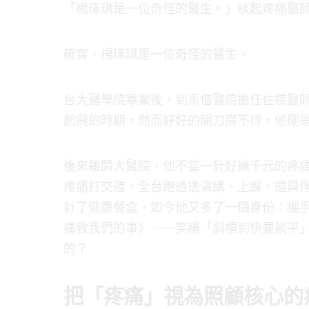
「楊琢琪是一位奇怪的醫生。」談起疼痛醫
確實，楊琢琪是一位奇怪的醫生。
台大醫學院畢業後，到馬偕醫院擔任住院醫
起飛的時期，然而好好的開刀房不待，他硬
後來離開大醫院，他不當一針好幾千元的疼
疼痛打交道，全台跑透透演講、上課，還與
計了健康餐盒，如今他又多了一個身份：攜
痛教我們的事》⋯⋯笑稱「斜槓到快要躺平
的？
把「疼痛」視為照顧核心的