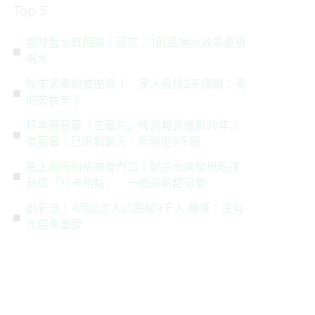
Top 5
咖啡脫水真相曝！研究：1飲品補水效果更勝
喝水
牧羊犬車禍被拋飛！ 家人急找2天傻眼：真
的去牧羊了
日本腸胃藥「正露丸」檢測報告造假30年！
食藥署：已限制輸入、回收近9千瓶
急上廁所阿柴被掛門口！飼主出來發現毛孩
竟成「打卡熱點」 一臉呆萌超可愛
創新低！4月出生人口跌破9千人 醫嘆：沒有
大罷免重要