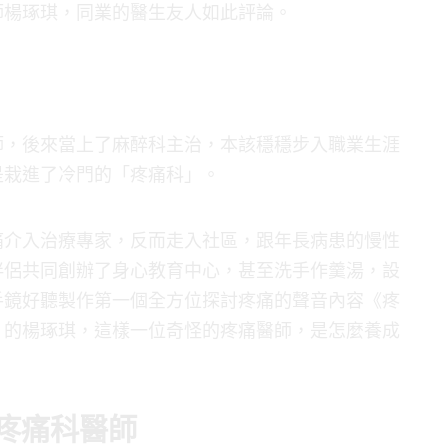
師楊琢琪，同業的醫生友人如此評論。
師，後來當上了麻醉科主治，本該穩穩步入職業生涯
是栽進了冷門的「疼痛科」。
痛介入治療專家，反而走入社區，跟年長病患的慢性
伴侶共同創辦了身心教育中心，甚至洗手作羹湯，設
手鏡好聽製作第一個全方位探討疼痛的聲音內容《疼
」的楊琢琪，這樣一位奇怪的疼痛醫師，是怎麼養成
疼痛科醫師