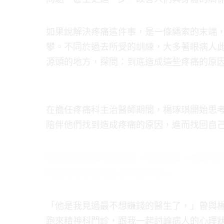
如果說解決疼痛這件事，是一條繩索的末端
攀。不同於過去所受的訓練，大多著眼病人
源頭的地方，探問：到底造成這些疼痛的原
在擔任疼痛科主治醫師期間，楊琢琪開始思
陪伴他們找到造成疼痛的原因，進而找回自
他開始有意識地去研究、吸收新知，並跟不
動教育專家還有身心科醫師等。
「他是我見過最不想賺錢的醫生了，」曾與
跑來精神科門診，跟我一起討論病人的心理